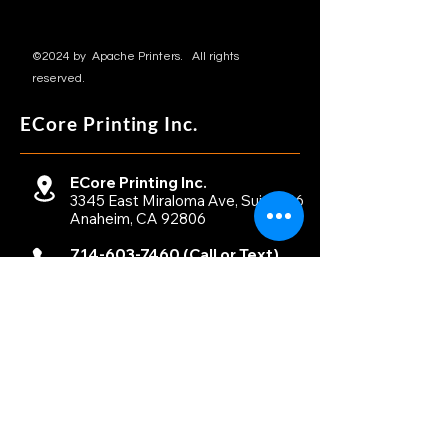
©2024 by Apache Printers. All rights
reserved.
ECore
Printing Inc.
​ECore Printing lnc.
3345 East Miraloma Ave, Suite 136
Anaheim, CA 92806
714-603-7460
(Call or Text)
marketing@apachedtf.com
Monday - Friday
09:00 am - 05:30 pm
Help Service